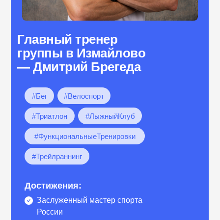
Главный тренер
группы в Измайлово
— Дмитрий Брегеда
#Бег
#Велоспорт
#Триатлон
#ЛыжныйКлуб
#ФункциональныеТренировки
#Трейлраннинг
Достижения:
Заслуженный мастер спорта
России