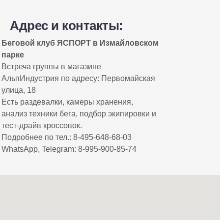
Адрес и контакты:
Беговой клуб ЯСПОРТ в Измайловском
парке
Встреча группы в магазине
АльпИндустрия по адресу: Первомайская
улица, 18
Instagram — проект Meta Platforms Inc., деятельность
Есть раздевалки, камеры хранения,
которой в России запрещена
анализ техники бега, подбор экипировки и
тест-драйв кроссовок.
Подробнее по тел.: 8-495-648-68-03
WhatsApp, Telegram: 8-995-900-85-74